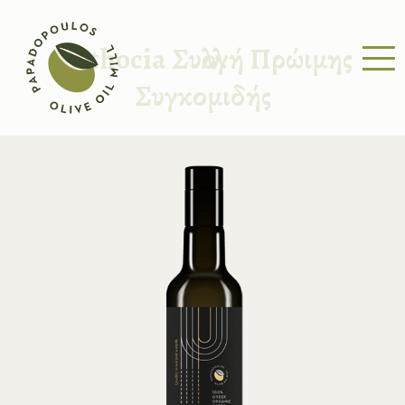
Mythocia Συλλογή Πρώιμης
Συγκομιδής